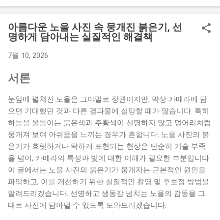
코드로 변환해 활용하려는 시도가 많아지고 있는 것도 이 때문
입니다. 그러나 전통 예술품이나 자연 원료에서 추출한 아날로
아름다운 노을 사진 속 뭉개진 붉은기, 선
그 색상을 컴퓨터 모니터와 모바일 화면에 표현하는 일은 생각
명하게 담아내는 실질적인 해결책
보다 정교한 기술적, 예술적 판단을 요구합니다. 과거의 염료 기
7월 10, 2026
법이나 자연광 아래에서 느껴지던 깊이 있는 색감을 단순한
RGB나 Hex 코드로 일대일 매칭하는 과정에서 본래 색상이 가진
서론
독특한 질감과 온도감이 소실되는 문제가 자주 나타납니다. 전
통색의 매력을 온전히 디지털로 복원하기 위해서는 현대 색상
눈앞에 펼쳐진 노을은 그야말로 장관이지만, 막상 카메라에 담
코드 체계와의 연결 방식을 명확히 이해해야 합니다. 전통 염료
으면 기대했던 것과 다른 결과물에 실망할 때가 많습니다. 특히
의 유동성과 디지털 색상 코드가 가지는 고정성 이해 한국 전통
하늘을 물들이는 붉은색과 주황색이 선명하지 않고 덩어리처럼
색은 오방색과 오간색을 기본 축으로 삼아 자연에서 추출한 광
뭉개져 보여 아쉬움을 느끼는 경우가 흔합니다. 노을 사진의 붉
물이나 식물성 염료로 발색되었습니다. 이로 인해 전통색은 수
은기가 흐릿하거나 탁하게 표현되는 현상은 단순히 기술 부족
학적으로 고정된 단 하나의 주파수를 갖는 것이 아니라, 염색을
을 넘어, 카메라의 특성과 빛에 대한 이해가 필요한 부분입니다.
거듭하는 횟수나 원단인 비단과 삼베의 질감, 그리고 바라보는
이 글에서는 노을 사진의 붉은기가 뭉개지는 근본적인 원인을
장소의 조명에 따라 매번 다르게 나타나는 스펙트럼의 성격을
파악하고, 이를 개선하기 위한 실질적인 촬영 및 후보정 방법을
지닙니다. 즉, 아날로그 공간에서의 전통색은 고정된 상수가 아
알려드리겠습니다. 선명하고 생동감 넘치는 노을의 감동을 그
닌 자연스러운 흐름 속에 존재하던 유동적인 개념이었습니다.
대로 사진에 담아낼 수 있도록 도와드리겠습니다.
반면 현대 디지털 그래픽 환경에서 사용하는 Hex 코드나 RGB