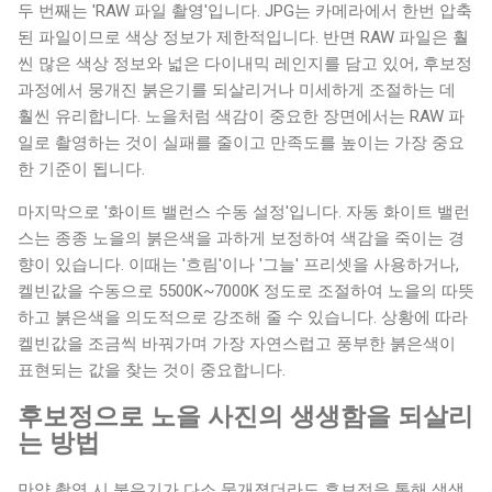
두 번째는 'RAW 파일 촬영'입니다. JPG는 카메라에서 한번 압축
된 파일이므로 색상 정보가 제한적입니다. 반면 RAW 파일은 훨
씬 많은 색상 정보와 넓은 다이내믹 레인지를 담고 있어, 후보정
과정에서 뭉개진 붉은기를 되살리거나 미세하게 조절하는 데
훨씬 유리합니다. 노을처럼 색감이 중요한 장면에서는 RAW 파
일로 촬영하는 것이 실패를 줄이고 만족도를 높이는 가장 중요
한 기준이 됩니다.
마지막으로 '화이트 밸런스 수동 설정'입니다. 자동 화이트 밸런
스는 종종 노을의 붉은색을 과하게 보정하여 색감을 죽이는 경
향이 있습니다. 이때는 '흐림'이나 '그늘' 프리셋을 사용하거나,
켈빈값을 수동으로 5500K~7000K 정도로 조절하여 노을의 따뜻
하고 붉은색을 의도적으로 강조해 줄 수 있습니다. 상황에 따라
켈빈값을 조금씩 바꿔가며 가장 자연스럽고 풍부한 붉은색이
표현되는 값을 찾는 것이 중요합니다.
후보정으로 노을 사진의 생생함을 되살리
는 방법
만약 촬영 시 붉은기가 다소 뭉개졌더라도 후보정을 통해 생생