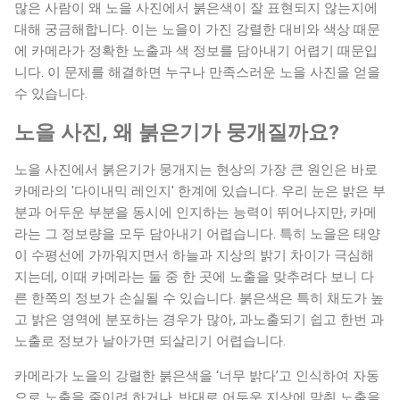
값은 빛의 삼원색을 바탕으로 액정 디스플레이가 발산할 광량
많은 사람이 왜 노을 사진에서 붉은색이 잘 표현되지 않는지에
을 수학적 좌표로 지정하는 고정적인 시스템입니다. 예컨대 연
대해 궁금해합니다. 이는 노을이 가진 강렬한 대비와 색상 때문
지색을 표현하기 위해 웹 색상표에서 특정 Hex 코드를 찾으면
에 카메라가 정확한 노출과 색 정보를 담아내기 어렵기 때문입
컴퓨터는 오직 그 지점의 주파수만을 일방적으로 모니터 밖으
니다. 이 문제를 해결하면 누구나 만족스러운 노을 사진을 얻을
로 내보냅니다. 이러한 차이 때문에...
수 있습니다.
노을 사진, 왜 붉은기가 뭉개질까요?
노을 사진에서 붉은기가 뭉개지는 현상의 가장 큰 원인은 바로
카메라의 '다이내믹 레인지' 한계에 있습니다. 우리 눈은 밝은 부
분과 어두운 부분을 동시에 인지하는 능력이 뛰어나지만, 카메
라는 그 정보량을 모두 담아내기 어렵습니다. 특히 노을은 태양
이 수평선에 가까워지면서 하늘과 지상의 밝기 차이가 극심해
지는데, 이때 카메라는 둘 중 한 곳에 노출을 맞추려다 보니 다
른 한쪽의 정보가 손실될 수 있습니다. 붉은색은 특히 채도가 높
고 밝은 영역에 분포하는 경우가 많아, 과노출되기 쉽고 한번 과
노출로 정보가 날아가면 되살리기 어렵습니다.
카메라가 노을의 강렬한 붉은색을 ‘너무 밝다’고 인식하여 자동
으로 노출을 줄이려 하거나, 반대로 어두운 지상에 맞춰 노출을