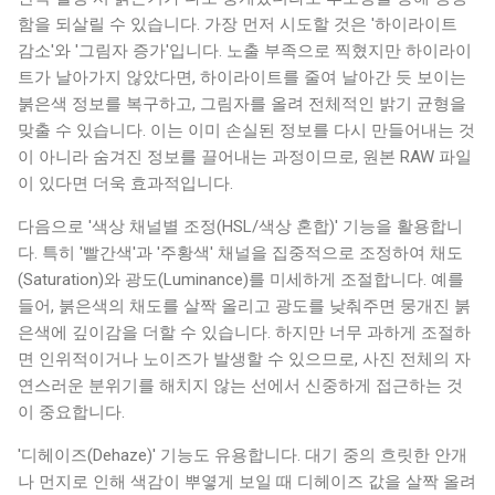
함을 되살릴 수 있습니다. 가장 먼저 시도할 것은 '하이라이트
감소'와 '그림자 증가'입니다. 노출 부족으로 찍혔지만 하이라이
트가 날아가지 않았다면, 하이라이트를 줄여 날아간 듯 보이는
붉은색 정보를 복구하고, 그림자를 올려 전체적인 밝기 균형을
맞출 수 있습니다. 이는 이미 손실된 정보를 다시 만들어내는 것
이 아니라 숨겨진 정보를 끌어내는 과정이므로, 원본 RAW 파일
이 있다면 더욱 효과적입니다.
다음으로 '색상 채널별 조정(HSL/색상 혼합)' 기능을 활용합니
다. 특히 '빨간색'과 '주황색' 채널을 집중적으로 조정하여 채도
(Saturation)와 광도(Luminance)를 미세하게 조절합니다. 예를
들어, 붉은색의 채도를 살짝 올리고 광도를 낮춰주면 뭉개진 붉
은색에 깊이감을 더할 수 있습니다. 하지만 너무 과하게 조절하
면 인위적이거나 노이즈가 발생할 수 있으므로, 사진 전체의 자
연스러운 분위기를 해치지 않는 선에서 신중하게 접근하는 것
이 중요합니다.
'디헤이즈(Dehaze)' 기능도 유용합니다. 대기 중의 흐릿한 안개
나 먼지로 인해 색감이 뿌옇게 보일 때 디헤이즈 값을 살짝 올려