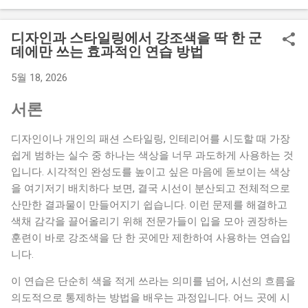
코드로 변환해 활용하려는 시도가 많아지고 있는 것도 이 때문
입니다. 그러나 전통 예술품이나 자연 원료에서 추출한 아날로
디자인과 스타일링에서 강조색을 딱 한 군
그 색상을 컴퓨터 모니터와 모바일 화면에 표현하는 일은 생각
데에만 쓰는 효과적인 연습 방법
보다 정교한 기술적, 예술적 판단을 요구합니다. 과거의 염료 기
5월 18, 2026
법이나 자연광 아래에서 느껴지던 깊이 있는 색감을 단순한
RGB나 Hex 코드로 일대일 매칭하는 과정에서 본래 색상이 가진
서론
독특한 질감과 온도감이 소실되는 문제가 자주 나타납니다. 전
통색의 매력을 온전히 디지털로 복원하기 위해서는 현대 색상
디자인이나 개인의 패션 스타일링, 인테리어를 시도할 때 가장
코드 체계와의 연결 방식을 명확히 이해해야 합니다. 전통 염료
쉽게 범하는 실수 중 하나는 색상을 너무 과도하게 사용하는 것
의 유동성과 디지털 색상 코드가 가지는 고정성 이해 한국 전통
입니다. 시각적인 완성도를 높이고 싶은 마음에 돋보이는 색상
색은 오방색과 오간색을 기본 축으로 삼아 자연에서 추출한 광
을 여기저기 배치하다 보면, 결국 시선이 분산되고 전체적으로
물이나 식물성 염료로 발색되었습니다. 이로 인해 전통색은 수
산만한 결과물이 만들어지기 쉽습니다. 이런 문제를 해결하고
학적으로 고정된 단 하나의 주파수를 갖는 것이 아니라, 염색을
색채 감각을 끌어올리기 위해 전문가들이 입을 모아 권장하는
거듭하는 횟수나 원단인 비단과 삼베의 질감, 그리고 바라보는
훈련이 바로 강조색을 단 한 곳에만 제한하여 사용하는 연습입
장소의 조명에 따라 매번 다르게 나타나는 스펙트럼의 성격을
니다.
지닙니다. 즉, 아날로그 공간에서의 전통색은 고정된 상수가 아
닌 자연스러운 흐름 속에 존재하던 유동적인 개념이었습니다.
이 연습은 단순히 색을 적게 쓰라는 의미를 넘어, 시선의 흐름을
반면 현대 디지털 그래픽 환경에서 사용하는 Hex 코드나 RGB
의도적으로 통제하는 방법을 배우는 과정입니다. 어느 곳에 시