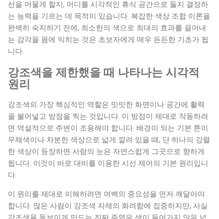
값은 빛의 삼원색을 바탕으로 액정 디스플레이가 발산할 광량
선을 머물게 할지, 어디를 시각적인 휴식 공간으로 둘지 결정하
을 수학적 좌표로 지정하는 고정적인 시스템입니다. 예컨대 연
는 능력을 기르는 데 목적이 있습니다. 복잡한 색상 조합 이론을
지색을 표현하기 위해 웹 색상표에서 특정 Hex 코드를 찾으면
완벽히 숙지하기 전에, 최소한의 색으로 최대의 효과를 끌어내
컴퓨터는 오직 그 지점의 주파수만을 일방적으로 모니터 밖으
는 감각을 몸에 익히는 것은 초보자에게 매우 든든한 기초가 됩
로 내보냅니다. 이러한 차이 때문에...
니다.
강조색을 제한했을 때 나타나는 시각적
원리
강조색의 가장 핵심적인 역할은 밋밋한 화면이나 공간에 활력
을 불어넣고 방점을 찍는 것입니다. 이 방점이 제대로 작동하려
면 역설적으로 주변이 조용해야 합니다. 배경이 되는 기본 톤이
무채색이나 차분한 색상으로 넓게 깔려 있을 때, 단 하나의 강렬
한 색상이 등장하면 사람의 눈은 자연스럽게 그곳으로 향하게
됩니다. 이것이 바로 대비를 이용한 시선 제어의 기본 원리입니
다.
이 원리를 제대로 이해하려면 여백의 중요성을 먼저 깨달아야
합니다. 많은 사람이 강조색 자체의 화려함에 집중하지만, 사실
강조색을 돋보이게 만드는 진짜 주역은 색이 들어가지 않은 넓