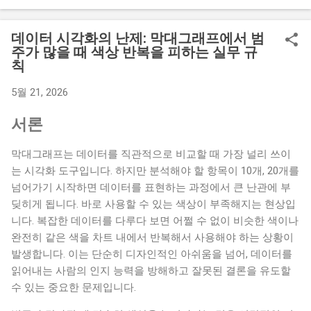
코드로 변환해 활용하려는 시도가 많아지고 있는 것도 이 때문
입니다. 그러나 전통 예술품이나 자연 원료에서 추출한 아날로
데이터 시각화의 난제: 막대그래프에서 범
그 색상을 컴퓨터 모니터와 모바일 화면에 표현하는 일은 생각
주가 많을 때 색상 반복을 피하는 실무 규
칙
보다 정교한 기술적, 예술적 판단을 요구합니다. 과거의 염료 기
법이나 자연광 아래에서 느껴지던 깊이 있는 색감을 단순한
5월 21, 2026
RGB나 Hex 코드로 일대일 매칭하는 과정에서 본래 색상이 가진
독특한 질감과 온도감이 소실되는 문제가 자주 나타납니다. 전
서론
통색의 매력을 온전히 디지털로 복원하기 위해서는 현대 색상
코드 체계와의 연결 방식을 명확히 이해해야 합니다. 전통 염료
막대그래프는 데이터를 직관적으로 비교할 때 가장 널리 쓰이
의 유동성과 디지털 색상 코드가 가지는 고정성 이해 한국 전통
는 시각화 도구입니다. 하지만 분석해야 할 항목이 10개, 20개를
색은 오방색과 오간색을 기본 축으로 삼아 자연에서 추출한 광
넘어가기 시작하면 데이터를 표현하는 과정에서 큰 난관에 부
물이나 식물성 염료로 발색되었습니다. 이로 인해 전통색은 수
딪히게 됩니다. 바로 사용할 수 있는 색상이 부족해지는 현상입
학적으로 고정된 단 하나의 주파수를 갖는 것이 아니라, 염색을
니다. 복잡한 데이터를 다루다 보면 어쩔 수 없이 비슷한 색이나
거듭하는 횟수나 원단인 비단과 삼베의 질감, 그리고 바라보는
완전히 같은 색을 차트 내에서 반복해서 사용해야 하는 상황이
장소의 조명에 따라 매번 다르게 나타나는 스펙트럼의 성격을
발생합니다. 이는 단순히 디자인적인 아쉬움을 넘어, 데이터를
지닙니다. 즉, 아날로그 공간에서의 전통색은 고정된 상수가 아
읽어내는 사람의 인지 능력을 방해하고 잘못된 결론을 유도할
닌 자연스러운 흐름 속에 존재하던 유동적인 개념이었습니다.
수 있는 중요한 문제입니다.
반면 현대 디지털 그래픽 환경에서 사용하는 Hex 코드나 RGB