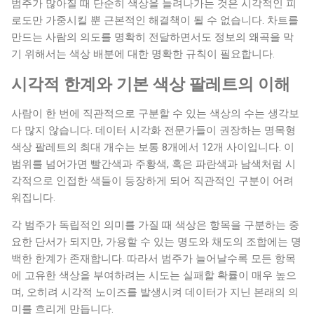
범주가 많아질 때 단순히 색상을 늘려나가는 것은 시각적인 피
값은 빛의 삼원색을 바탕으로 액정 디스플레이가 발산할 광량
로도만 가중시킬 뿐 근본적인 해결책이 될 수 없습니다. 차트를
을 수학적 좌표로 지정하는 고정적인 시스템입니다. 예컨대 연
만드는 사람의 의도를 명확히 전달하면서도 정보의 왜곡을 막
지색을 표현하기 위해 웹 색상표에서 특정 Hex 코드를 찾으면
기 위해서는 색상 배분에 대한 명확한 규칙이 필요합니다.
컴퓨터는 오직 그 지점의 주파수만을 일방적으로 모니터 밖으
로 내보냅니다. 이러한 차이 때문에...
시각적 한계와 기본 색상 팔레트의 이해
사람이 한 번에 직관적으로 구분할 수 있는 색상의 수는 생각보
다 많지 않습니다. 데이터 시각화 전문가들이 권장하는 명목형
색상 팔레트의 최대 개수는 보통 8개에서 12개 사이입니다. 이
범위를 넘어가면 빨간색과 주황색, 혹은 파란색과 남색처럼 시
각적으로 인접한 색들이 등장하게 되어 직관적인 구분이 어려
워집니다.
각 범주가 독립적인 의미를 가질 때 색상은 항목을 구분하는 중
요한 단서가 되지만, 가용할 수 있는 명도와 채도의 조합에는 명
백한 한계가 존재합니다. 따라서 범주가 늘어날수록 모든 항목
에 고유한 색상을 부여하려는 시도는 실패할 확률이 매우 높으
며, 오히려 시각적 노이즈를 발생시켜 데이터가 지닌 본래의 의
미를 흐리게 만듭니다.