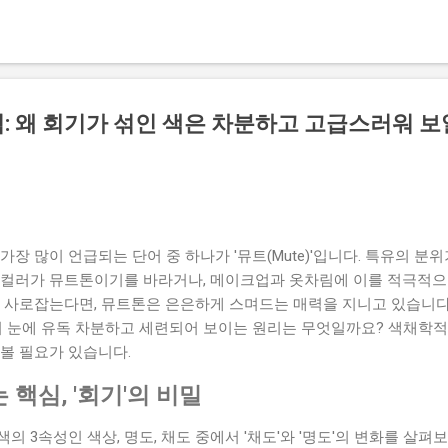
 넘어 사용자의 경험(UX)과 구매 전환율을 극대화할 수 있는 실무
표기를 넘어선 스와치의 기본 설계 기준 효과적인 색상 칩 디자인의 
 확보하는 것입니다. 모바일 화면에서 손가락으로 가볍게 터치할 수
 줄일 수 있는데, 스와치 자체의 크기가 너무 작으면 사용자는 터치에
 확보하는 것이 최우선입니다. 또한, 단색 제품이 아닌 패턴이나 텍스
: 왜 회기가 섞인 색은 차분하고 고급스러워 보
 색 채우기 방식으로는 제품의 실제 매력을 전혀 전달하지 못합니다.
 마이크로 크롭한 고해상도 이미지를 스와치에 적용하는 세심함이 필
은 스와치 디자인에서 가장 중요한 가치가 '제품의 본질을 왜곡 없이
체감 있는 그림자 효과를 남발하기보다는, 주변 배경색과 명확히 구분
게 설계하는 ...
가장 많이 언급되는 단어 중 하나가 '뮤트(Mute)'입니다. 특유의 분
 컬러가 뮤트톤이기를 바라거나, 메이크업과 옷차림에 이를 적극적으
확 사로잡는다면, 뮤트톤은 은은하게 스며드는 매력을 지니고 있습니다.
우리 눈에 유독 차분하고 세련되어 보이는 원리는 무엇일까요? 색채학적
볼 필요가 있습니다.
핵심, '회기'의 비밀
의 3속성인 색상, 명도, 채도 중에서 '채도'와 '명도'의 변화를 살펴