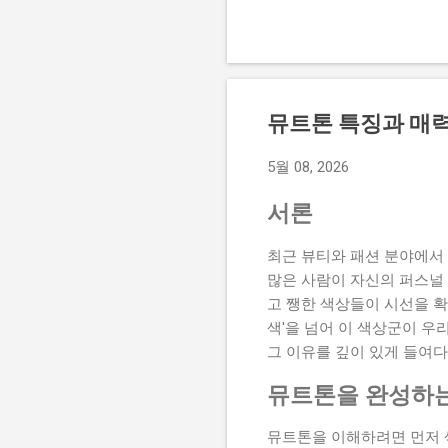
이 글에서는 단순한 심미성을
을 다룹니다. 단순한 색상 
최소화하고 직관적인 크기를
44px 이상이어야 오작동을
따라서 충분한 크기와 여백을
뮤트톤 특징과 매력
가 있는 옵션의 경우 단순한
니라 실제 제품의 텍스처를
5월 08, 2026
쇼핑몰을 분석하며 느낀 점
니다. 화려한 테두리나 입
서론
이 오롯이 강조되도록 단순하
최근 뷰티와 패션 분야에서 
많은 사람이 자신의 퍼스널
고 쨍한 색상들이 시선을 
색'을 넘어 이 색상군이 
그 이유를 깊이 있게 들여다
뮤트톤을 완성하는 
뮤트톤을 이해하려면 먼저 색